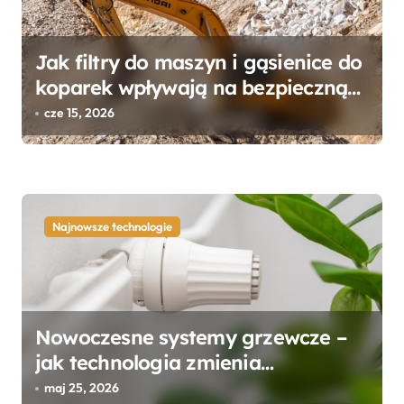
w
p
Jak filtry do maszyn i gąsienice do
i
koparek wpływają na bezpieczną
s
pracę sprzętu?
cze 15, 2026
u
Najnowsze technologie
Nowoczesne systemy grzewcze –
jak technologia zmienia
ogrzewanie domów?
maj 25, 2026