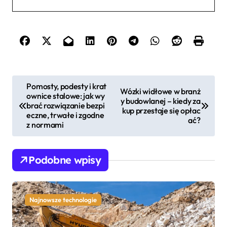
N
Pomosty, podesty i krat
Wózki widłowe w branż
ownice stalowe: jak wy
a
y budowlanej – kiedy za
brać rozwiązanie bezpi
kup przestaje się opłac
w
eczne, trwałe i zgodne
ać?
z normami
i
g
Podobne wpisy
a
c
j
Najnowsze technologie
a