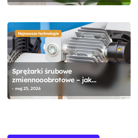
Najnowsze technologie
Sprężarki śrubowe
zmiennooobrotowe – jak
ograniczyć koszty sprężonego
maj 25, 2026
powietrza bez utraty wydajności?