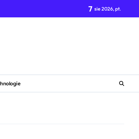
7
enkę w stylu retro?
sie 2026, pt.
hnologie