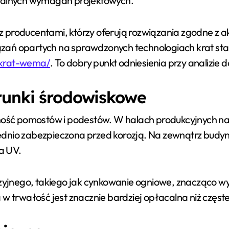
imalnych wymagań projektowych.
 producentami, którzy oferują rozwiązania zgodne z ak
ań opartych na sprawdzonych technologiach krat stalo
-krat-wema/
. To dobry punkt odniesienia przy analizie 
runki środowiskowe
ść pomostów i podestów. W halach produkcyjnych nar
ednio zabezpieczona przed korozją. Na zewnątrz budy
a UV.
nego, takiego jak cynkowanie ogniowe, znacząco wydł
a w trwałość jest znacznie bardziej opłacalna niż czę