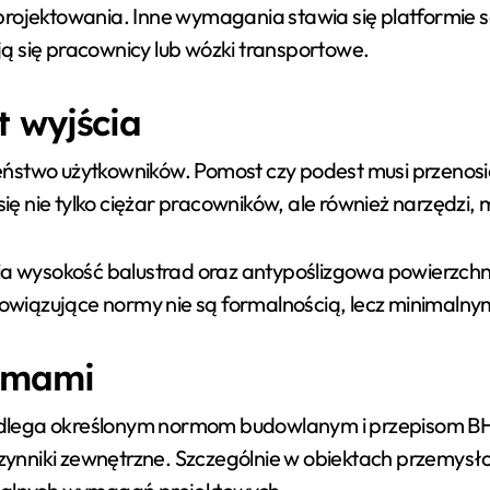
ie projektowania. Inne wymagania stawia się platformie 
ą się pracownicy lub wózki transportowe.
t wyjścia
ństwo użytkowników. Pomost czy podest musi przenosić
ę nie tylko ciężar pracowników, ale również narzędzi,
wysokość balustrad oraz antypoślizgowa powierzchni
wiązujące normy nie są formalnością, lecz minimalnym
ormami
odlega określonym normom budowlanym i przepisom BH
 czynniki zewnętrzne. Szczególnie w obiektach przemy