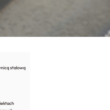
nicą stalową
e
iektach