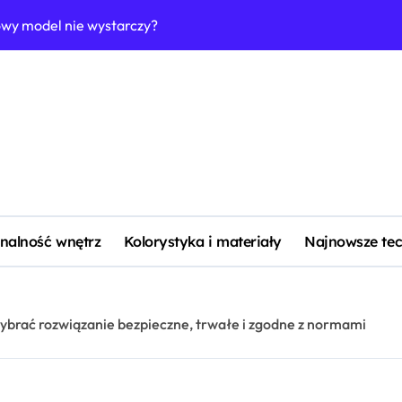
owy model nie wystarczy?
Jak urządzić łazi
nalność wnętrz
Kolorystyka i materiały
Najnowsze tec
wybrać rozwiązanie bezpieczne, trwałe i zgodne z normami