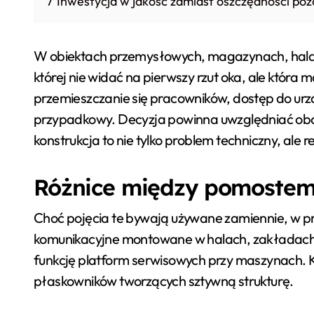
7
Inwestycja w jakość zamiast oszczędności po
W obiektach przemysłowych, magazynach, halach
której nie widać na pierwszy rzut oka, ale która
przemieszczanie się pracowników, dostęp do urz
przypadkowy. Decyzja powinna uwzględniać obci
konstrukcja to nie tylko problem techniczny, ale 
Różnice między pomostem,
Choć pojęcia te bywają używane zamiennie, w pr
komunikacyjne montowane w halach, zakładach pr
funkcję platform serwisowych przy maszynach. K
płaskowników tworzących sztywną strukturę.