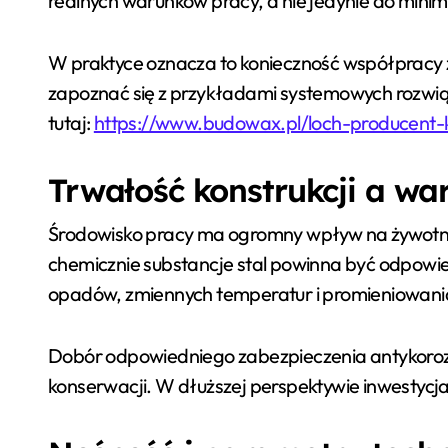
realnych warunków pracy, a nie jedynie do min
W praktyce oznacza to konieczność współpracy z
zapoznać się z przykładami systemowych rozwiąz
tutaj:
https://www.budowax.pl/loch-producent
Trwałość konstrukcji a wa
Środowisko pracy ma ogromny wpływ na żywotno
chemicznie substancje stal powinna być odpowi
opadów, zmiennych temperatur i promieniowani
Dobór odpowiedniego zabezpieczenia antykorozyj
konserwacji. W dłuższej perspektywie inwestycj