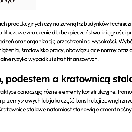
zornych
 produkcyjnych czy na zewnątrz budynków techniczny
 ma kluczowe znaczenie dla bezpieczeństwa i ciągłości 
ądzeń oraz organizację przestrzeni na wysokości. Wy
ążenia, środowisko pracy, obowiązujące normy oraz dł
realne ryzyko wypadku i strat finansowych.
 podestem a kratownicą sta
aktyce oznaczają różne elementy konstrukcyjne. Pomo
zemysłowych lub jako część konstrukcji zewnętrznych.
ratownice stalowe natomiast stanowią element nośny l