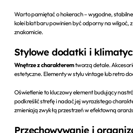
Warto pamiętać o hokerach – wygodne, stabilne 
kolei blat baru powinien być odporny na wilgoć, 
znakomicie.
Stylowe dodatki i klimatyc
Wnętrze z charakterem
tworzą detale. Akcesoria
estetyczne. Elementy w stylu vintage lub retro 
Oświetlenie to kluczowy element budujący nastr
podkreślić strefę i nadać jej wyrazistego char
zmieniają zwykłą przestrzeń w efektowną aranż
Przechowywanie i organiz