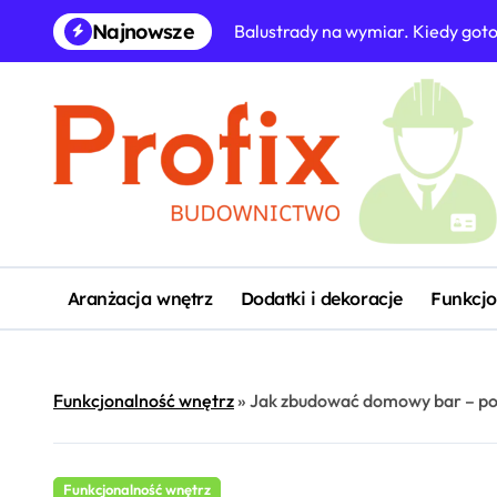
Skip
Najnowsze
Balustrady na wymiar. Kiedy got
to
content
Aranżacja wnętrz
Dodatki i dekoracje
Funkcjo
Funkcjonalność wnętrz
»
Jak zbudować domowy bar – pom
Funkcjonalność wnętrz