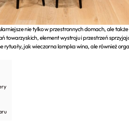
ularniejsze nie tylko w przestronnych domach, ale także 
ań towarzyskich, element wystroju i przestrzeń sprzyj
 rytuały, jak wieczorna lampka wina, ale również org
ery
aru