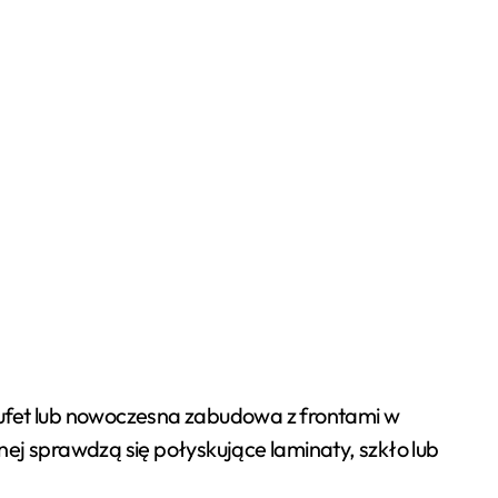
bufet lub nowoczesna zabudowa z frontami w
nej sprawdzą się połyskujące laminaty, szkło lub