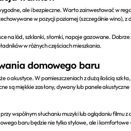
ygodne, ale i bezpieczne. Warto zainwestować w regał 
echowywane w pozycji poziomej (szczególnie wino), z d
jsce na lód, szklanki, słomki, napoje gazowane. Dobrz
kładników w różnych częściach mieszkania.
kowania domowego baru
e o akustyce. W pomieszczeniach z dużą ilością szkła,
 są miękkie zasłony, dywany lub panele akustyczne – sz
 przy wspólnym słuchaniu muzyki lub oglądaniu filmu z
mowego baru będzie nie tylko stylowe, ale i komfortowe