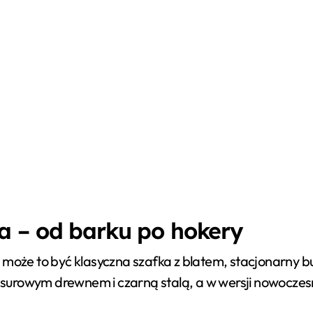
a – od barku po hokery
 może to być klasyczna szafka z blatem, stacjonarny 
 z surowym drewnem i czarną stalą, a w wersji nowoczes