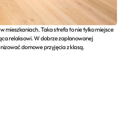
w mieszkaniach. Taka strefa to nie tylko miejsce
ająca relaksowi. W dobrze zaplanowanej
anizować domowe przyjęcia z klasą.