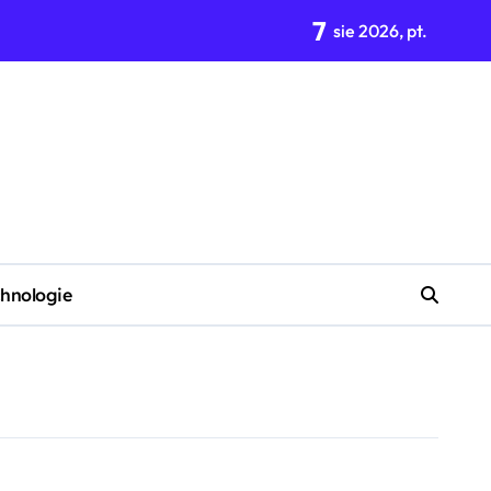
7
enkę w stylu retro?
sie 2026, pt.
hnologie