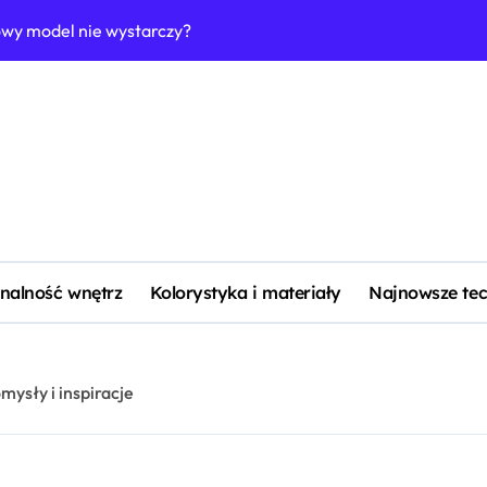
owy model nie wystarczy?
Jak urządzić łazi
nalność wnętrz
Kolorystyka i materiały
Najnowsze tec
ysły i inspiracje