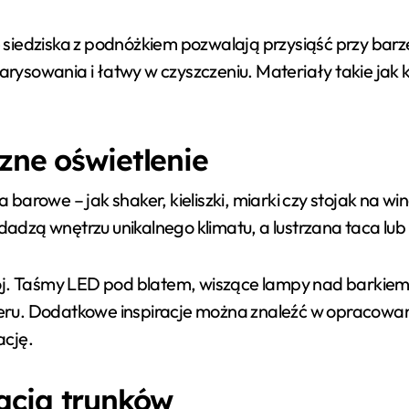
siedziska z podnóżkiem pozwalają przysiąść przy barz
zarysowania i łatwy w czyszczeniu. Materiały takie jak
zne oświetlenie
 barowe – jak shaker, kieliszki, miarki czy stojak na w
dodadzą wnętrzu unikalnego klimatu, a lustrzana taca l
ój. Taśmy LED pod blatem, wiszące lampy nad barkiem 
akteru. Dodatkowe inspiracje można znaleźć w opracow
ację.
acja trunków