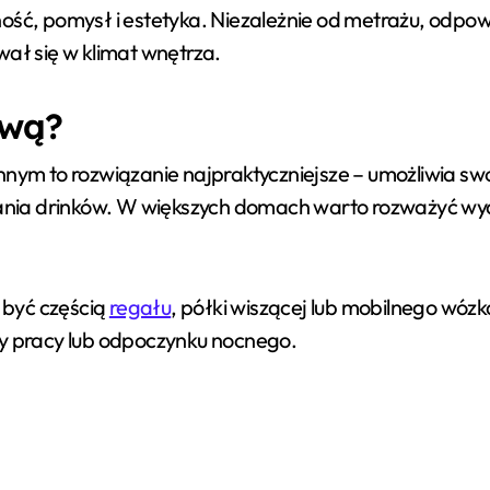
nalność, pomysł i estetyka. Niezależnie od metrażu, od
ywał się w klimat wnętrza.
ową?
nnym to rozwiązanie najpraktyczniejsze – umożliwia 
nia drinków. W większych domach warto rozważyć wydz
 być częścią
regału
, półki wiszącej lub mobilnego wó
fy pracy lub odpoczynku nocnego.