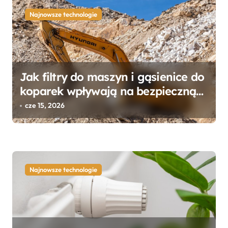
a
c
Najnowsze technologie
j
a
w
Jak filtry do maszyn i gąsienice do
p
koparek wpływają na bezpieczną
i
pracę sprzętu?
cze 15, 2026
s
u
Najnowsze technologie