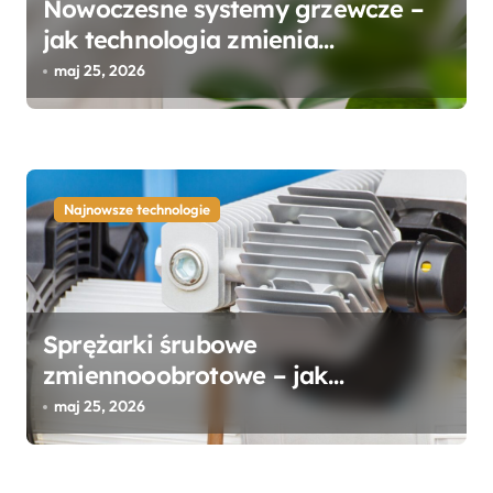
Nowoczesne systemy grzewcze –
jak technologia zmienia
ogrzewanie domów?
maj 25, 2026
Najnowsze technologie
Sprężarki śrubowe
zmiennooobrotowe – jak
ograniczyć koszty sprężonego
maj 25, 2026
powietrza bez utraty wydajności?