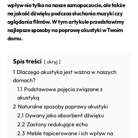
wpływ nie tylko na nasze samopoczucie, ale także
na jakość dźwięku podczas słuchania muzyki czy
oglądania filmów. W tym artykule przedstawimy
najlepsze sposoby na
poprawę akustyki
w Twoim
domu.
Spis treści
ukryj
1
Dlaczego akustyka jest ważna w naszych
domach?
1.1
Podstawowe pojęcia związane z
akustyką
2
Naturalne sposoby poprawy akustyki
2.1
Dywany jako absorbent dźwięku
2.2
Zasłony redukujące echo
2.3
Meble tapicerowane i ich wpływ na