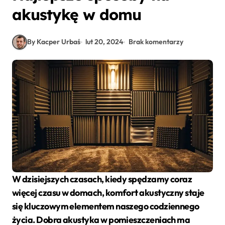
akustykę w domu
By Kacper Urbaś
lut 20, 2024
Brak komentarzy
W dzisiejszych czasach, kiedy spędzamy coraz
więcej czasu w domach,
komfort akustyczny
staje
się kluczowym elementem naszego codziennego
życia. Dobra
akustyka
w pomieszczeniach ma