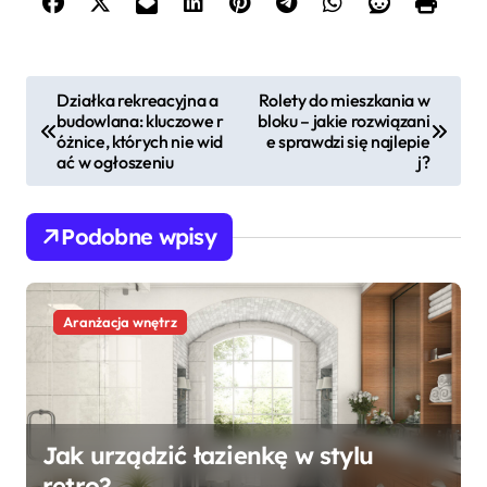
N
Działka rekreacyjna a
Rolety do mieszkania w
budowlana: kluczowe r
bloku – jakie rozwiązani
a
óżnice, których nie wid
e sprawdzi się najlepie
w
ać w ogłoszeniu
j?
i
g
Podobne wpisy
a
c
Aranżacja wnętrz
j
a
w
p
Jak urządzić łazienkę w stylu
i
retro?