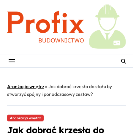
Skip
to
content
Aranżacja wnętrz
»
Jak dobrać krzesła do stołu by
stworzyć spójny i ponadczasowy zestaw?
Aranżacja wnętrz
Jak dobrać krzesła do