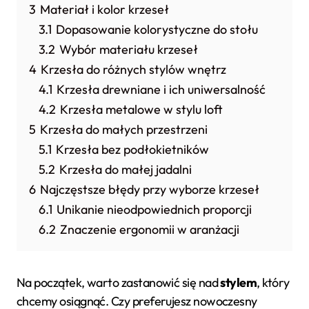
3
Materiał i kolor krzeseł
3.1
Dopasowanie kolorystyczne do stołu
3.2
Wybór materiału krzeseł
4
Krzesła do różnych stylów wnętrz
4.1
Krzesła drewniane i ich uniwersalność
4.2
Krzesła metalowe w stylu loft
5
Krzesła do małych przestrzeni
5.1
Krzesła bez podłokietników
5.2
Krzesła do małej jadalni
6
Najczęstsze błędy przy wyborze krzeseł
6.1
Unikanie nieodpowiednich proporcji
6.2
Znaczenie ergonomii w aranżacji
Na początek, warto zastanowić się nad
stylem
, który
chcemy osiągnąć. Czy preferujesz nowoczesny