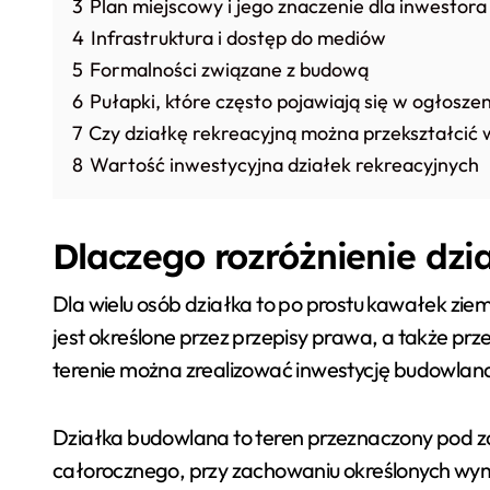
3
Plan miejscowy i jego znaczenie dla inwestora
4
Infrastruktura i dostęp do mediów
5
Formalności związane z budową
6
Pułapki, które często pojawiają się w ogłosze
7
Czy działkę rekreacyjną można przekształcić
8
Wartość inwestycyjna działek rekreacyjnych
Dlaczego rozróżnienie dzi
Dla wielu osób działka to po prostu kawałek zie
jest określone przez przepisy prawa, a także p
terenie można zrealizować inwestycję budowlaną
Działka budowlana to teren przeznaczony pod
całorocznego, przy zachowaniu określonych wym