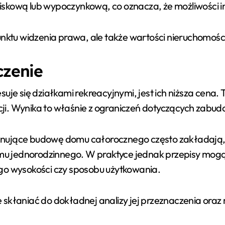
skową lub wypoczynkową, co oznacza, że możliwości in
unktu widzenia prawa, ale także wartości nieruchomości
czenie
suje się działkami rekreacyjnymi, jest ich niższa cena
acji. Wynika to właśnie z ograniczeń dotyczących zabud
nujące budowę domu całorocznego często zakładają, 
 jednorodzinnego. W praktyce jednak przepisy mogą 
go wysokości czy sposobu użytkowania.
skłaniać do dokładnej analizy jej przeznaczenia oraz 