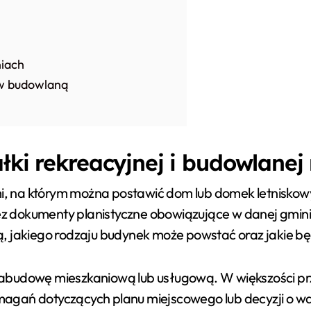
niach
 w budowlaną
ałki rekreacyjnej i budowlane
mi, na którym można postawić dom lub domek letniskowy
rzez dokumenty planistyczne obowiązujące w danej gmin
, jakiego rodzaju budynek może powstać oraz jakie bę
 zabudowę mieszkaniową lub usługową. W większości
agań dotyczących planu miejscowego lub decyzji o wa