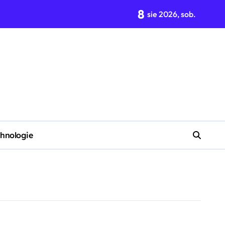
8
enkę w stylu retro?
sie 2026, sob.
hnologie