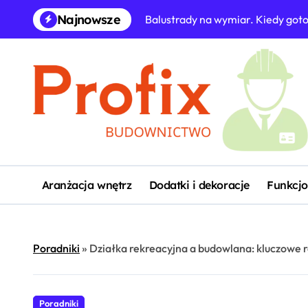
Skip
Najnowsze
Balustrady na wymiar. Kiedy got
to
content
Aranżacja wnętrz
Dodatki i dekoracje
Funkcjo
Poradniki
»
Działka rekreacyjna a budowlana: kluczowe r
Poradniki