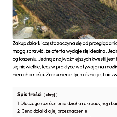
Zakup działki często zaczyna się od przeglądania ogłoszeń w internecie. Zdjęcia zielonego terenu, bliskość lasu lub jeziora, atrakcyjna cena i krótki opis
mogą sprawić, że oferta wydaje się idealna. Jedn
ogłoszeniu. Jedną z najważniejszych kwestii jes
się niewielkie, lecz w praktyce wpływają na możl
nieruchomości. Zrozumienie tych różnic jest ni
Spis treści
ukryj
1
Dlaczego rozróżnienie działki rekreacyjnej i 
2
Cena działki a jej przeznaczenie