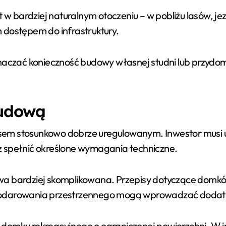
 w bardziej naturalnym otoczeniu – w pobliżu lasów, jezi
 dostępem do infrastruktury.
naczać konieczność budowy własnej studni lub przydom
budową
sem stosunkowo dobrze uregulowanym. Inwestor musi 
z spełnić określone wymagania techniczne.
wa bardziej skomplikowana. Przepisy dotyczące domków
spodarowania przestrzennego mogą wprowadzać dodat
o domku rekreacyjnego o ograniczonej powierzchni. W