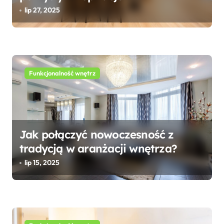
i
lip 27, 2025
s
u
Funkcjonalność wnętrz
Jak połączyć nowoczesność z
tradycją w aranżacji wnętrza?
lip 15, 2025