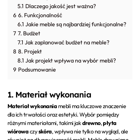
5.1
Dlaczego jakość jest ważna?
6
6. Funkcjonalność
6.1
Jakie meble są najbardziej funkcjonalne?
7
7. Budżet
7.1
Jak zaplanować budżet na meble?
8
8. Projekt
8.1
Jak projekt wpływa na wybór mebli?
9
Podsumowanie
1. Materiał wykonania
Materiał wykonania
mebli ma kluczowe znaczenie
dla ich trwałości oraz estetyki. Wybór pomiędzy
różnymi materiałami, takimi jak
drewno
,
płyta
wiórowa
czy
skóra
, wpływa nie tylko na wygląd, ale
również na długowieczność mebli. Meble drewniane