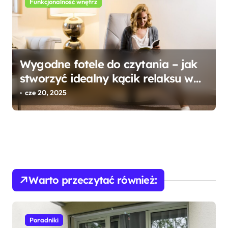
Funkcjonalność wnętrz
Wygodne fotele do czytania – jak
stworzyć idealny kącik relaksu w
domowym zaciszu?
cze 20, 2025
Warto przeczytać również:
Poradniki