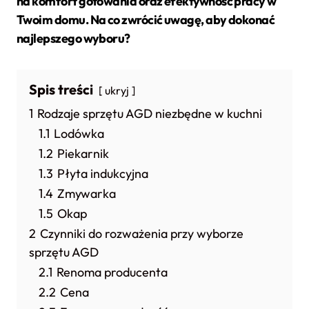
na komfort gotowania oraz efektywność pracy w
Twoim domu. Na co zwrócić uwagę, aby dokonać
najlepszego wyboru?
Spis treści
ukryj
1
Rodzaje sprzętu AGD niezbędne w kuchni
1.1
Lodówka
1.2
Piekarnik
1.3
Płyta indukcyjna
1.4
Zmywarka
1.5
Okap
2
Czynniki do rozważenia przy wyborze
sprzętu AGD
2.1
Renoma producenta
2.2
Cena