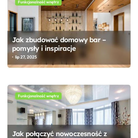
Funkcjonalność wnętrz
c
j
a
w
Jak zbudować domowy bar –
pomysły i inspiracje
p
lip 27, 2025
i
s
u
Funkcjonalność wnętrz
Jak połączyć nowoczesność z