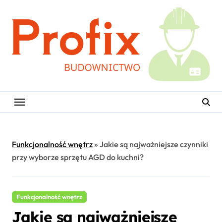
Skip
to
content
Funkcjonalność wnętrz
»
Jakie są najważniejsze czynniki
przy wyborze sprzętu AGD do kuchni?
Funkcjonalność wnętrz
Jakie są najważniejsze