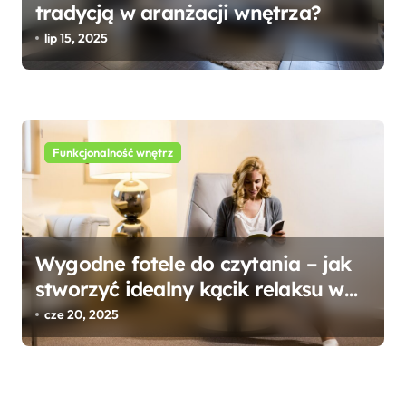
tradycją w aranżacji wnętrza?
lip 15, 2025
Funkcjonalność wnętrz
Wygodne fotele do czytania – jak
stworzyć idealny kącik relaksu w
domowym zaciszu?
cze 20, 2025