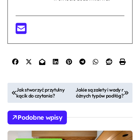
N
Jak stworzyć przytulny
Jakie są zalety i wady r
kącik do czytania?
óżnych typów podłóg?
a
w
Podobne wpisy
i
g
a