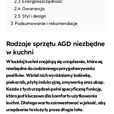
2.3
Energooszczędność
2.4
Gwarancja
2.5
Styl i design
3
Podsumowanie i rekomendacje
Rodzaje sprzętu AGD niezbędne
w kuchni
W każdej kuchni znajdują się urządzenia, które są
niezbędne do codziennego przygotowywania
posiłków. Wśród nich wyróżniamy
lodówkę
,
piekarnik
,
płytę indukcyjną
,
zmywarkę
oraz
okap
.
Każde z tych urządzeń pełni specyficzną funkcję,
która jest kluczowa dla komfortu użytkowania
kuchni. Dlatego warto zainwestować w jakość, aby
urządzenia te służyły przez długie lata.