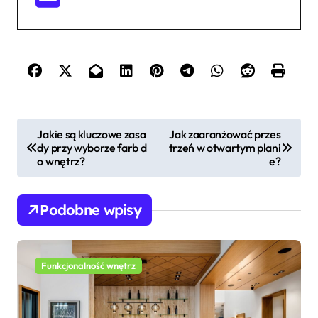
N
Jakie są kluczowe zasa
Jak zaaranżować przes
dy przy wyborze farb d
trzeń w otwartym plani
a
o wnętrz?
e?
w
i
Podobne wpisy
g
a
c
Funkcjonalność wnętrz
j
a