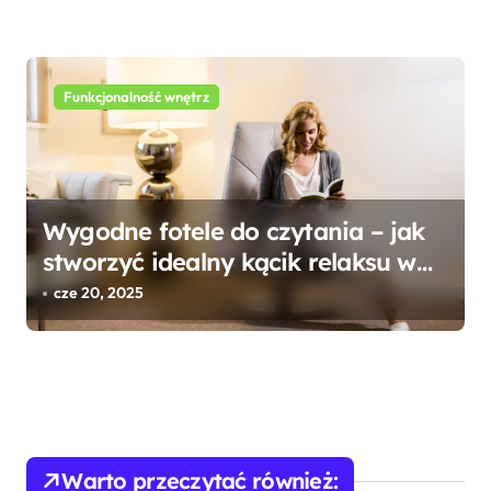
Funkcjonalność wnętrz
Wygodne fotele do czytania – jak
stworzyć idealny kącik relaksu w
domowym zaciszu?
cze 20, 2025
Warto przeczytać również: