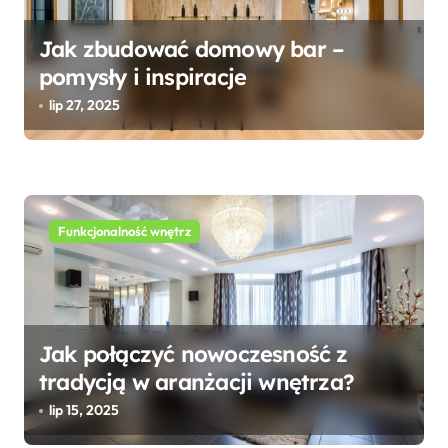
w
Jak zbudować domowy bar –
p
pomysły i inspiracje
i
lip 27, 2025
s
u
Funkcjonalność wnętrz
Jak połączyć nowoczesność z
tradycją w aranżacji wnętrza?
lip 15, 2025