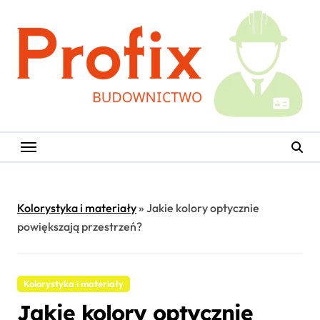
Skip
to
content
Kolorystyka i materiały
»
Jakie kolory optycznie
powiększają przestrzeń?
Kolorystyka i materiały
Jakie kolory optycznie