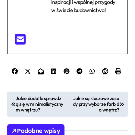
inspiracji i wspólnej przygody
w świecie budownictwa!
N
Jakie dodatki sprawdz
Jakie są kluczowe zasa
ą się w minimalistyczny
dy przy wyborze farb d
a
m wnętrzu?
o wnętrz?
w
i
Podobne wpisy