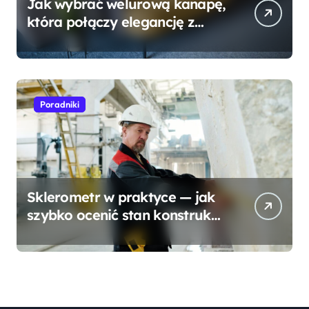
Jak wybrać welurową kanapę,
która połączy elegancję z
wygodą?
Poradniki
Sklerometr w praktyce — jak
szybko ocenić stan konstrukcji
betonowej?