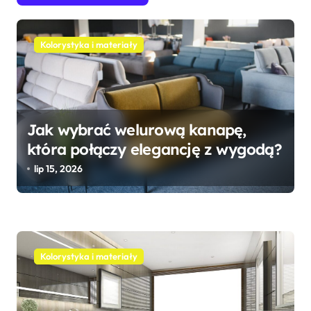
g
a
c
Kolorystyka i materiały
j
a
w
Jak wybrać welurową kanapę,
p
która połączy elegancję z wygodą?
i
lip 15, 2026
s
u
Kolorystyka i materiały