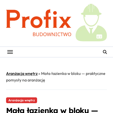
Skip
to
content
Aranżacja wnętrz
»
Mała łazienka w bloku — praktyczne
pomysły na aranżację
Aranżacja wnętrz
Mała łazienka w bloku —