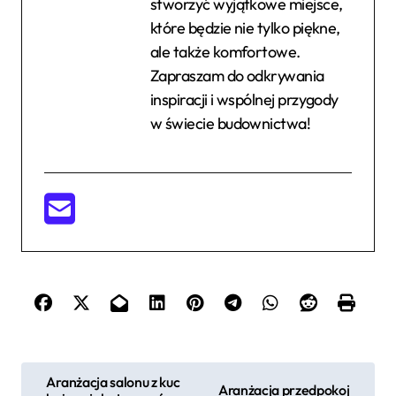
stworzyć wyjątkowe miejsce,
które będzie nie tylko piękne,
ale także komfortowe.
Zapraszam do odkrywania
inspiracji i wspólnej przygody
w świecie budownictwa!
N
Aranżacja salonu z kuc
Aranżacja przedpokoj