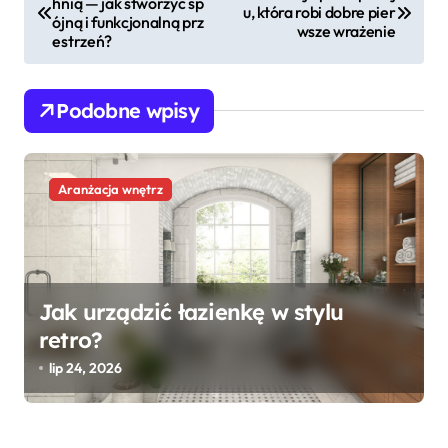
hnią — jak stworzyć sp
a
u, która robi dobre pier
ójną i funkcjonalną prz
wsze wrażenie
w
estrzeń?
i
g
Podobne wpisy
a
c
Aranżacja wnętrz
j
a
w
p
Jak urządzić łazienkę w stylu
i
retro?
s
lip 24, 2026
u