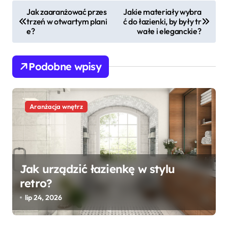
N
Jak zaaranżować przes
Jakie materiały wybra
trzeń w otwartym plani
ć do łazienki, by były tr
a
e?
wałe i eleganckie?
w
i
Podobne wpisy
g
a
c
Aranżacja wnętrz
j
a
w
Jak urządzić łazienkę w stylu
p
retro?
i
lip 24, 2026
s
u