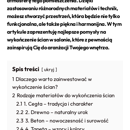
atmosferę tego pomieszczenia. Dzięki
zastosowaniu różnorodnych materiałów i technik,
możesz stworzyć przestrzeń, która będzie nie tylko
funkcjonalna, ale także piękna i harmonijna. W tym
artykule zaprezentuję najlepsze pomysły na
wykończenie ścian w salonie, które z pewnością
zainspirują Cię do aranżacji Twojego wnętrza.
Spis treści
ukryj
1
Dlaczego warto zainwestować w
wykończenie ścian?
2
Rodzaje materiałów do wykończenia ścian
2.1
1. Cegła – tradycja i charakter
2.2
2. Drewno – naturalny urok
2.3
3. Beton – nowoczesność i surowość
2.4
4. Tapeta – wzory i kolory